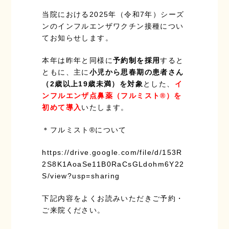
当院における2025年（令和7年）シーズ
ンのインフルエンザワクチン接種につい
てお知らせします。
本年は昨年と同様に
予約制を採用
すると
ともに、主に
小児から思春期の患者さん
（2歳以上19歳未満）を対象
とした、
イ
ンフルエンザ点鼻薬（フルミスト®）を
初めて導入
いたします。
＊フルミスト®について
https://drive.google.com/file/d/153R
2S8K1AoaSe11B0RaCsGLdohm6Y22
S/view?usp=sharing
下記内容をよくお読みいただきご予約・
ご来院ください。