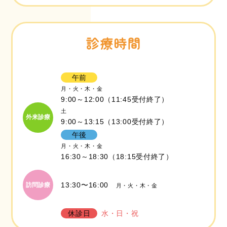
2025.10.02
10−12月の診療時間変更について
診療時間
2025.09.18
【10月2日から】予防接種実施に伴う外来診療体制
の変更について
午前
月・火・木・金
2025.09.16
9:00～12:00（11:45受付終了）
【重要】新型コロナウイルス予防接種について（第
土
2報）
外来診療
9:00～13:15（13:00受付終了）
午後
2025.09.16
月・火・木・金
【重要】インフルエンザワクチン接種について（第
16:30～18:30（18:15受付終了）
2報）予約フォームはこちらから
2025.09.08
13:30〜16:00
訪問診療
月・火・木・金
【重要】新型コロナウイルス予防接種について（第
1報）
休診日
水・日・祝