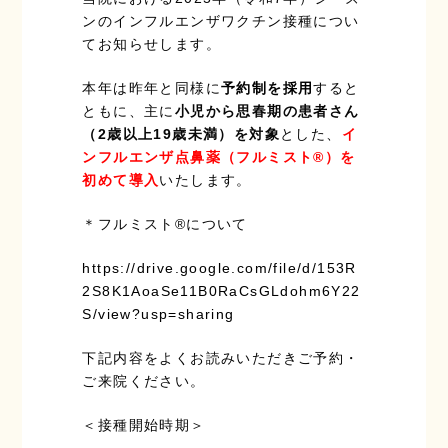
ンのインフルエンザワクチン接種につい
てお知らせします。
本年は昨年と同様に
予約制を採用
すると
ともに、主に
小児から思春期の患者さん
（2歳以上19歳未満）を対象
とした、
イ
ンフルエンザ点鼻薬（フルミスト®）を
初めて導入
いたします。
＊フルミスト®について
https://drive.google.com/file/d/153R
2S8K1AoaSe11B0RaCsGLdohm6Y22
S/view?usp=sharing
下記内容をよくお読みいただきご予約・
ご来院ください。
＜接種開始時期＞